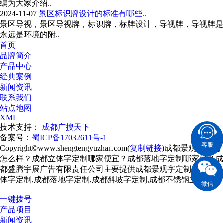
编为大家介绍..
2024-11-07
景区标识牌设计的标准有哪些..
景区导视，景区导视牌，标识牌，标牌设计，导视牌，导视牌是
永远是环境的附..
首页
品牌简介
产品中心
经典案例
新闻资讯
联系我们
站点地图
XML
技术支持：
成都广搜天下
备案号：
蜀ICP备17032611号-1
客服
Copyright©www.shengtengyuzhan.com(
复制链接
)成都景观字定制
怎么样？成都立体字定制哪家便宜？成都落地字定制哪家好？成
都盛腾宇展广告有限责任公司主要提供成都景观字定制,成都立
体字定制,成都落地字定制,成都斜坡字定制,成都不锈钢立体字
微信
一键拨号
产品项目
新闻资讯