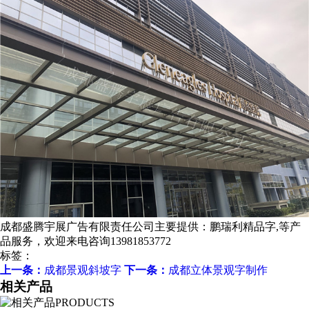
成都盛腾宇展广告有限责任公司主要提供：鹏瑞利精品字,等产
品服务，欢迎来电咨询13981853772
标签：
上一条：
成都景观斜坡字
下一条：
成都立体景观字制作
相关产品
PRODUCTS